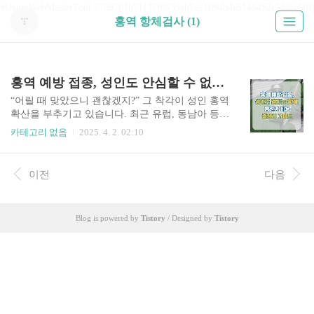
#DaumWebMasterTool:2789761b71137f0533ab7e21694b4e5146452c533fc561
홍역 항체검사 (1)
홍역 예방 접종, 성인도 안심할 수 없다! 병원과 비용 총정리 가이드
“어릴 때 맞았으니 괜찮겠지?” 그 착각이 성인 홍역
확산을 부추기고 있습니다. 최근 유럽, 동남아 등
해외 여행자들 사이에서 성인 홍역 환자가 증가하
카테고리 없음
2025. 4. 2. 02:10
고 있습니다. 특히 30~50대는 과거 접종력이 불확
실하거나, 면역력이 떨어져 감염 가능성이 높습니
다. 홍역 예방 접종의 필요성, 신뢰할 수 있는 예방
이전
다음
접종 병원, 비용 정보, 성인을 위한 준비사항까지
철저히 분석하여 제공합니다. 👉 더 많은 실제 사
례와 병원별 정보는 아래 글에서 확인하실 수 있습
Blog is powered by
Tistory
/ Designed by
Tistory
니다 홍역 예방 접종 병원과 비용, 성인 홍역 예방
접종을 위한 준비 완벽 가이드 incmblog.com 홍역
예방 접종, 성인도 안심할 수 없다! 병원과 비용 총
정리 가이드홍역 예방접종 병원 선택, 왜 중요한
가? 홍역은 전염성이 강하고 합병증이 치..