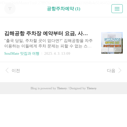
#DaumWebMasterTool:2789761b71137f0533ab7e21694b4e5146452c533fc561
공항주차예약 (1)
김해공항 주차장 예약부터 요금, 사설주차장 팁까지
"출국 당일, 주차할 곳이 없다면?" 김해공항을 자주
이용하는 이들에게 주차 문제는 피할 수 없는 스트
레스입니다. 특히 성수기나 연휴에는 주차장 만차
SoulMate 맛집과 여행
2025. 4. 3. 13:09
로 시간과 비용 모두 낭비될 수 있습니다. 김해공
항 주차장 예약, 위치 파악, 요금 계산, 사설 주차장
활용 팁까지 알면 시간과 돈 모두 절약할 수 있습니
이전
다음
다. 김해공항 주차장 할인혜택 김해공항 주차장
사전 예약하기 사설주차장 비교 보기 김해공항 주
차장 예약, 요금 정리 김해공항 주차장 위치김해공
Blog is powered by
Tistory
/ Designed by
Tistory
항에는 네 개의 공식 주차장이 있습니다. 각 주차장
은 목적에 따라 최적의 선택지가 다릅니다. 공식
주차장주차장명위치 및 용도수용 대수P1 여객주차
장국내선 청사 맞은편약 2,300대P2 여객주차장국
제선 청사 맞은편 (예약 가능)약 2,400대P3 화물주
차장화물청..