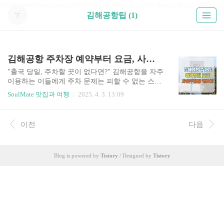
#DaumWebMasterTool:2789761b71137f0533ab7e21694b4e5146452c533fc561
김해공항팁 (1)
김해공항 주차장 예약부터 요금, 사설주차장 팁까지
"출국 당일, 주차할 곳이 없다면?" 김해공항을 자주
이용하는 이들에게 주차 문제는 피할 수 없는 스트
레스입니다. 특히 성수기나 연휴에는 주차장 만차
SoulMate 맛집과 여행
2025. 4. 3. 13:09
로 시간과 비용 모두 낭비될 수 있습니다. 김해공
항 주차장 예약, 위치 파악, 요금 계산, 사설 주차장
활용 팁까지 알면 시간과 돈 모두 절약할 수 있습니
이전
다음
다. 김해공항 주차장 할인혜택 김해공항 주차장
사전 예약하기 사설주차장 비교 보기 김해공항 주
차장 예약, 요금 정리 김해공항 주차장 위치김해공
Blog is powered by
Tistory
/ Designed by
Tistory
항에는 네 개의 공식 주차장이 있습니다. 각 주차장
은 목적에 따라 최적의 선택지가 다릅니다. 공식
주차장주차장명위치 및 용도수용 대수P1 여객주차
장국내선 청사 맞은편약 2,300대P2 여객주차장국
제선 청사 맞은편 (예약 가능)약 2,400대P3 화물주
차장화물청..