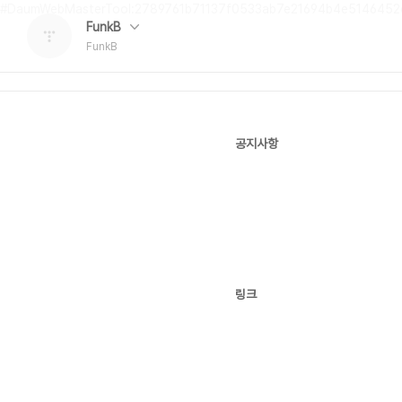
#DaumWebMasterTool:2789761b71137f0533ab7e21694b4e5146452
FunkB
FunkB
공지사항
링크