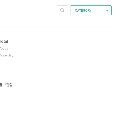
CATEGORY
Total
Today
Yesterday
글 보관함