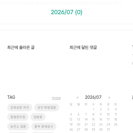
c533fc5614efe68a824ed48fef9:eKszeDhI0pPPnRomojb47Q==
2026/07 (0)
최근에 올라온 글
최근에 달린 댓글
TAG
«
2026/07
»
more
일
월
화
수
목
금
토
김해공항 위치
성인 예방접종
1
2
3
4
5
6
7
8
9
10
11
질병관리청
임영웅
12
13
14
15
16
17
18
19
20
21
22
23
24
25
보건소 접종
홍역 항체검사
26
27
28
29
30
31