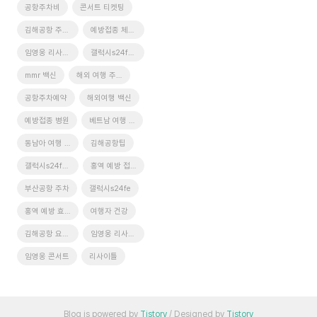
공항주차비
콘서트 티켓팅
김해공항 주차장 예약
예방접종 체크리스트
임영웅 리사이틀
갤럭시s24fe 가격
mmr 백신
해외 여행 주사
공항주차예약
해외여행 백신
예방접종 병원
베트남 여행 준비
동남아 여행 준비
김해공항팁
갤럭시s24fe 출시일
홍역 예방 접종
부산공항 주차
갤럭시s24fe
홍역 예방 효과
여행자 건강
김해공항 요금표
임영웅 리사이틀 콘서트 티켓팅 팁
임영웅 콘서트
리사이틀
Blog is powered by
Tistory
/ Designed by
Tistory